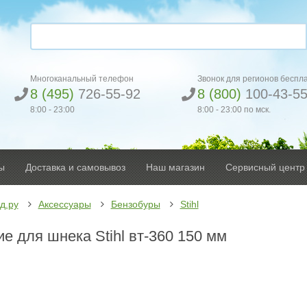
Многоканальный телефон
Звонок для регионов беспл
8 (495)
726-55-92
8 (800)
100-43-5
8:00 - 23:00
8:00 - 23:00 по мск.
ы
Доставка и самовывоз
Наш магазин
Сервисный центр
д.ру
Аксессуары
Бензобуры
Stihl
е для шнека Stihl вт-360 150 мм