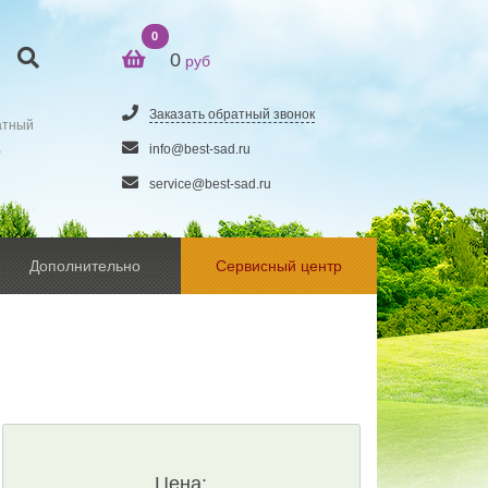
0
0
руб
Заказать обратный звонок
атный
5
info@best-sad.ru
service@best-sad.ru
Дополнительно
Сервисный центр
Цена: