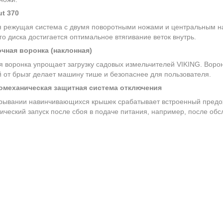
ut 370
 режущая система с двумя поворотными ножами и центральным н
о диска достигается оптимальное втягивание веток внутрь.
очная воронка (наклонная)
 воронка упрощает загрузку садовых измельчителей VIKING. Воро
 от брызг делает машину тише и безопаснее для пользователя.
омеханическая защитная система отключения
рывании навинчивающихся крышек срабатывает встроенный предо
ический запуск после сбоя в подаче питания, например, после об