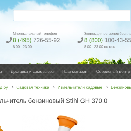
Многоканальный телефон
Звонок для регионов беспл
8 (495)
726-55-92
8 (800)
100-43-5
8:00 - 23:00
8:00 - 23:00 по мск.
ы
Доставка и самовывоз
Наш магазин
Сервисный центр
д.ру
Садовая техника
Измельчители садовые
Бензиновы
льчитель бензиновый Stihl GH 370.0