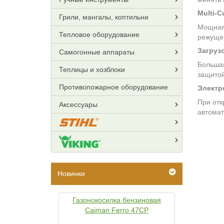
Multi-C
Грили, мангалы, коптильни
Мощная
Тепловое оборудование
режущег
Загруз
Самогонные аппараты
Большая
Теплицы и хозблоки
защитой
Противопожарное оборудование
Электр
При отк
Аксессуары
автомат
Новинки
Газонокосилка бензиновая
Caiman Ferro 47CP