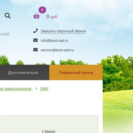
0
0
руб
Заказать обратный звонок
атный
5
info@best-sad.ru
service@best-sad.ru
Дополнительно
Сервисный центр
е измельчители
Stihl
Цена: