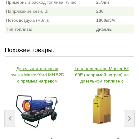
Примерный расход топлива, л/час:
2,7л/ч
Напряжение сети, В:
230
Поток воздуха (м3/ч):
1800м3/ч
Тип топлива:
дизель
Похожие товары:
Дизельная тепловая
Теплогенератор Master BF
пушка MasterYard MH 52D
60E (непрямой нагрев) на
с прямым нагревом
дизельном топливе с
отводом выхлопных газов