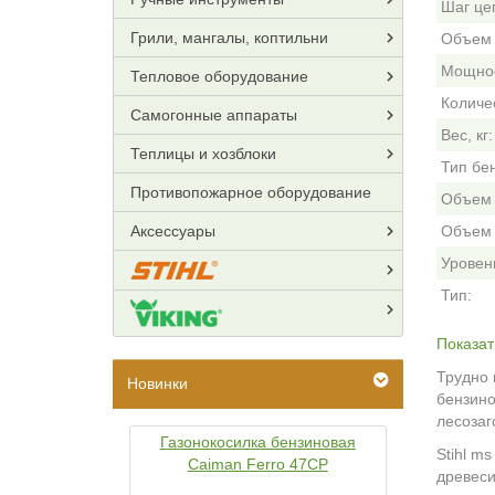
Шаг це
Грили, мангалы, коптильни
Объем 
Мощнос
Тепловое оборудование
Количес
Самогонные аппараты
Вес, кг:
Теплицы и хозблоки
Тип бе
Противопожарное оборудование
Объем 
Аксессуары
Объем 
Уровен
Тип:
Показат
Трудно 
Новинки
бензино
лесозаг
Газонокосилка бензиновая
Stihl m
Caiman Ferro 47CP
древеси