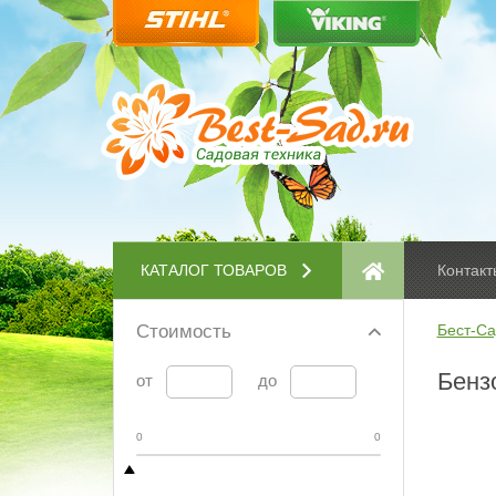
КАТАЛОГ ТОВАРОВ
Контакт
Стоимость
Бест-Са
Бенз
от
до
0
0