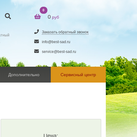
0
0
руб
Заказать обратный звонок
атный
5
info@best-sad.ru
service@best-sad.ru
Дополнительно
Сервисный центр
Цена: