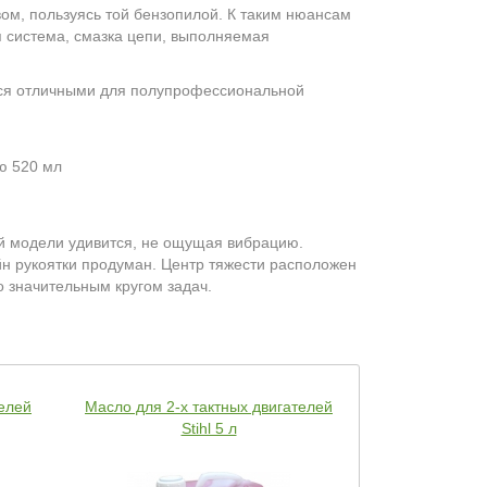
м, пользуясь той бензопилой. К таким нюансам
 система, смазка цепи, выполняемая
ются отличными для полупрофессиональной
ью 520 мл
й модели удивится, не ощущая вибрацию.
йн рукоятки продуман. Центр тяжести расположен
 значительным кругом задач.
телей
Масло для 2-х тактных двигателей
Масло для 2-х
Stihl 5 л
S