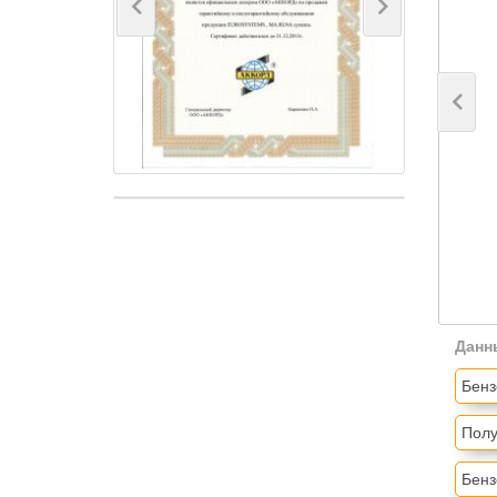
Previous
Next
Данн
Бенз
Полу
Бенз