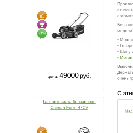
Произво
относит
автомат
Бензопи
модели 
NEW!
• Мощно
• Говор
• Шину 
•
Мотопи
Выполня
Держать
49000
руб.
цена:
очень г
С эти
Газонокосилка бензиновая
Caiman Ferro 47CV
Мас