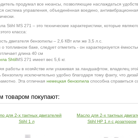
дитель продумал все нюансы, позволяющие наслаждаться удобство
ся система управления, объединённая воедино, антивибрационная
ически.
ла Stihl MS 271 – это технические характеристики, которые явля
этого класса:
сть двигателя бензопилы – 2,6 КВт или же 3,5 л.с.
я о топливном баке, следует отметить - он характеризуется ёмкост
отличает длина 40 см
ла Shtil
MS 271 имеет вес 5,6 кг.
я работы в хозяйстве или ухаживая за ландшафтом, владелец это
 бензопилу исключительно удобно благодаря тому факту, что диза
рамотно. Эта отличная
немецкая бензопила
способна справиться со
м товаром покупают:
ло для 2-х тактных двигателей
Масло для 2-х тактных двига
Stihl 1 л
Stihl HP 1 л с дозатором