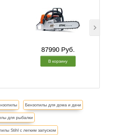
87990 Руб.
117
В корзину
В
ензопилы
Бензопилы для дома и дачи
илы для рыбалки
илы Stihl с легким запуском