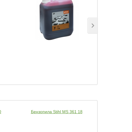
0
Бензопила Stihl MS 361 18
Бензопила Sti