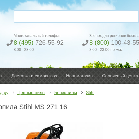
Многоканальный телефон
Звонок для регионов беспл
8 (495)
726-55-92
8 (800)
100-43-5
8:00 - 23:00
8:00 - 23:00 по мск.
ы
Доставка и самовывоз
Наш магазин
Сервисный центр
д.ру
Цепные пилы
Бензопилы
Stihl
опила Stihl MS 271 16