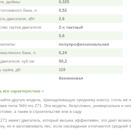
пи, дюймы:
0,325
топливного бака, л:
0,52
ть двигателя, кВт:
2,6
тво тактов двигателя:
2-х тактный
5,6
нзопилы:
полупрофессиональная
масляного бака, л:
0,24
двигателя, куб.см:
50,2
ь шума, дб:
115
бензиновая
ь все характеристики »
найти другую модель, принадлежащую среднему классу, столь же
вая пила Stihl ms 271. Эта модель, безусловно, универсальна и н
отовке, а также в строительстве или в саду.
s 271 имеет двигатель, который весьма эффективен, это дает возм
ну, но и заготавливать лес, если насаждения отличаются средней 