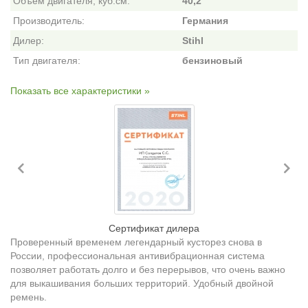
Объем двигателя, куб.см:
40,2
Производитель:
Германия
Дилер:
Stihl
Тип двигателя:
бензиновый
Показать все характеристики »
Previous
Ne
Сертификат дилера
Проверенный временем легендарный кусторез снова в
России, профессиональная антивибрационная система
позволяет работать долго и без перерывов, что очень важно
для выкашивания больших территорий. Удобный двойной
ремень.