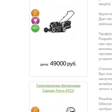
защиту.
Круиз-к
Дает во
уменьша
NEW!
Професс
Разрабо
при про
минимал
противо
устраня
49000
руб.
цена:
Стально
Вал спо
амортиз
колебан
Газонокосилка бензиновая
литого 
Caiman Ferro 47CV
Резьбов
Обеспеч
пробукс