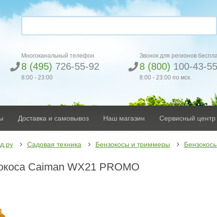
Многоканальный телефон
Звонок для регионов беспл
8 (495)
726-55-92
8 (800)
100-43-5
8:00 - 23:00
8:00 - 23:00 по мск.
ы
Доставка и самовывоз
Наш магазин
Сервисный центр
д.ру
Садовая техника
Бензокосы и триммеры
Бензокос
окоса Caiman WX21 PROMO