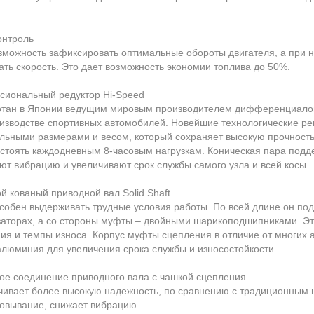
онтроль
зможность зафиксировать оптимальные обороты двигателя, а при 
ть скорость. Это дает возможность экономии топлива до 50%.
иональный редуктор Hi-Speed
тан в Японии ведущим мировым производителем дифференциалов
изводстве спортивных автомобилей. Новейшие технологические ре
ьными размерами и весом, который сохраняет высокую прочность 
стоять каждодневным 8-часовым нагрузкам. Коническая пара под
ют вибрацию и увеличивают срок службы самого узла и всей косы.
й кованый приводной вал Solid Shaft
собен выдерживать трудные условия работы. По всей длине он по
аторах, а со стороны муфты – двойными шарикоподшипниками. Эт
ия и темпы износа. Корпус муфты сцепления в отличие от многих 
алюминия для увеличения срока службы и износостойкости.
ое соединение приводного вала с чашкой сцепления
ивает более высокую надежность, по сравнению с традиционным
овывание, снижает вибрацию.