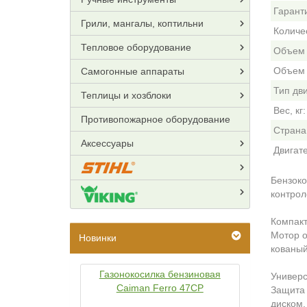
Гарант
Грили, мангалы, коптильни
Количес
Тепловое оборудование
Объем 
Объем 
Самогонные аппараты
Тип дви
Теплицы и хозблоки
Вес, кг:
Противопожарное оборудование
Страна
Аксессуары
Двигате
Бензок
контрол
Компакт
Мотор о
Новинки
кованый
Газонокосилка бензиновая
Универс
Caiman Ferro 47CP
Защита 
диском.