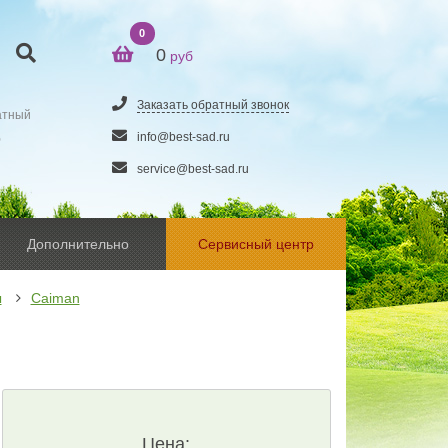
0
0
руб
Заказать обратный звонок
атный
5
info@best-sad.ru
service@best-sad.ru
Дополнительно
Сервисный центр
ы
Caiman
Цена: