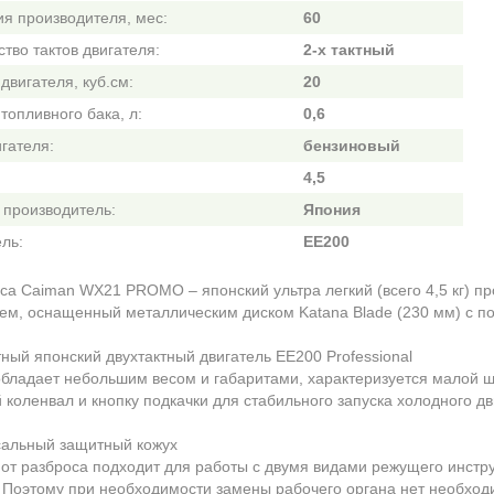
ия производителя, мес:
60
тво тактов двигателя:
2-х тактный
двигателя, куб.см:
20
топливного бака, л:
0,6
гателя:
бензиновый
4,5
 производитель:
Япония
ль:
EE200
оса Caiman WX21 PROMO
– японский ультра легкий (всего 4,5 кг)
ем, оснащенный металлическим диском Katana Blade (230 мм) с п
ный японский двухтактный двигатель EE200 Professional
бладает небольшим весом и габаритами, характеризуется малой шу
 коленвал и кнопку подкачки для стабильного запуска холодного дв
альный защитный кожух
от разброса подходит для работы с двумя видами режущего инстру
 Поэтому при необходимости замены рабочего органа нет необходи