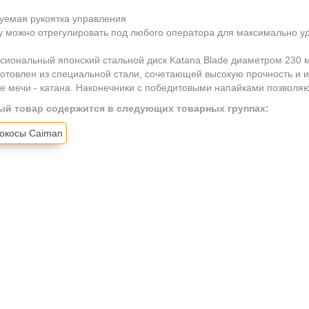
уемая рукоятка управления
у можно отрегулировать под любого оператора для максимально у
иональный японский стальной диск Katana Blade диаметром 230 м
готовлен из специальной стали, сочетающей высокую прочность и и
е мечи - катана. Наконечники с победитовыми напайками позволяю
ый товар содержится в следующих товарных группах:
окосы Caiman