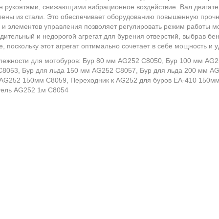
 рукоятями, снижающими вибрационное воздействие. Вал двигате
лены из стали. Это обеспечивает оборудованию повышенную прочн
 и элементов управления позволяет регулировать режим работы мо
дительный и недорогой агрегат для бурения отверстий, выбрав бе
, поскольку этот агрегат оптимально сочетает в себе мощность и 
ежности для мотобуров: Бур 80 мм AG252 C8050, Бур 100 мм AG2
8053, Бур для льда 150 мм AG252 C8057, Бур для льда 200 мм A
AG252 150мм C8059, Переходник к AG252 для буров ЕА-410 150мм
тель AG252 1м C8054