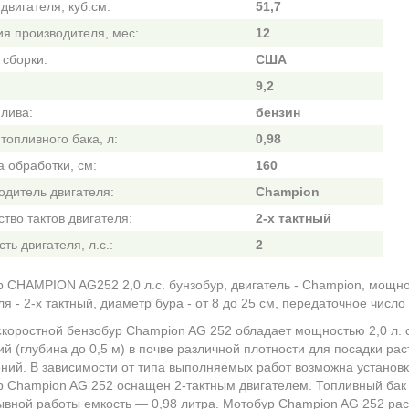
двигателя, куб.см:
51,7
ия производителя, мес:
12
 сборки:
США
9,2
плива:
бензин
топливного бака, л:
0,98
 обработки, см:
160
одитель двигателя:
Champion
тво тактов двигателя:
2-х тактный
ь двигателя, л.с.:
2
 CHAMPION AG252 2,0 л.с. бунзобур, двигатель - Сhampion, мощность
я - 2-х тактный, диаметр бура - от 8 до 25 см, передаточное число -
коростной бензобур Champion AG 252 обладает мощностью 2,0 л. с
ий (глубина до 0,5 м) в почве различной плотности для посадки ра
ний. В зависимости от типа выполняемых работ возможна установк
 Champion AG 252 оснащен 2-тактным двигателем. Топливный бак
вной работы емкость — 0,98 литра. Мотобур Champion AG 252 рас