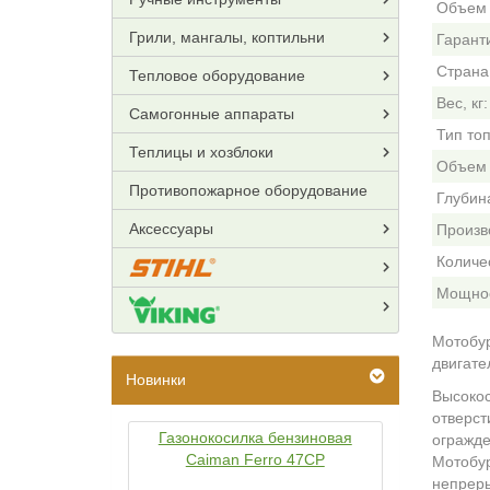
Объем 
Грили, мангалы, коптильни
Гарант
Страна
Тепловое оборудование
Вес, кг:
Самогонные аппараты
Тип то
Теплицы и хозблоки
Объем 
Противопожарное оборудование
Глубина
Аксессуары
Произв
Количес
Мощност
Мотобур
двигател
Новинки
Высокос
отверст
Газонокосилка бензиновая
огражде
Caiman Ferro 47CP
Мотобур
непреры