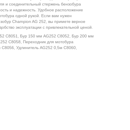
ля и соединительный стержень бензобура
ость и надежность. Удобное расположение
тобура одной рукой. Если вам нужен
нзобур Champion AG 252, вы примете верное
удобство эксплуатации с привлекательной ценой.
52 C8051, Бур 150 мм AG252 C8052, Бур 200 мм
G252 C8058, Переходник для мотобура
 C8056, Удлинитель AG252 0,5м C8060,