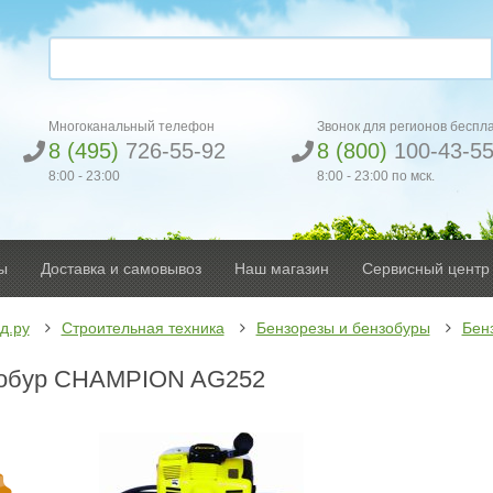
Многоканальный телефон
Звонок для регионов беспл
8 (495)
726-55-92
8 (800)
100-43-5
8:00 - 23:00
8:00 - 23:00 по мск.
ы
Доставка и самовывоз
Наш магазин
Сервисный центр
д.ру
Строительная техника
Бензорезы и бензобуры
Бен
обур CHAMPION AG252