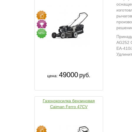
оснащен
изготов
рычагов
произво
решение
NEW!
Принадл
AG252 C
ЕА-410/
Удлини
49000
руб.
цена:
Газонокосилка бензиновая
Caiman Ferro 47CV