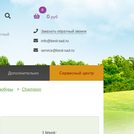
0
0
руб
Заказать обратный звонок
атный
5
info@best-sad.ru
service@best-sad.ru
Дополнительно
Сервисный центр
зобуры
Champion
Цена: