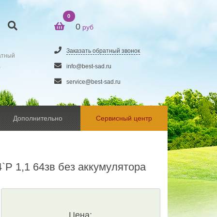
0
0
руб
Заказать обратный звонок
атный
5
info@best-sad.ru
service@best-sad.ru
Дополнительно
Сервисный центр
`P 1,1 64зв без аккумулятора
Цена: