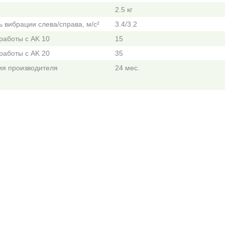
2.5 кг
 вибрации слева/справа, м/с²
3.4/3.2
работы с AK 10
15
работы с AK 20
35
ия производителя
24 мес.