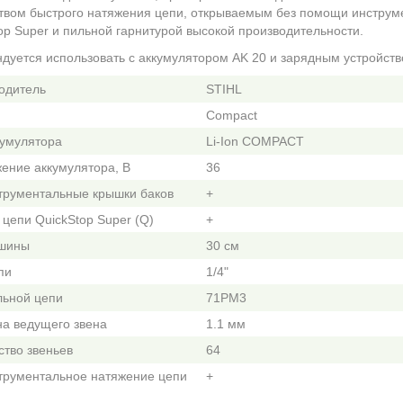
твом быстрого натяжения цепи, открываемым без помощи инструм
op Super и пильной гарнитурой высокой производительности.
дуется использовать с аккумулятором AK 20 и зарядным устройств
одитель
STIHL
Compact
кумулятора
Li-Ion COMPACT
ение аккумулятора, В
36
трументальные крышки баков
+
 цепи QuickStop Super (Q)
+
шины
30 см
пи
1/4"
льной цепи
71PM3
а ведущего звена
1.1 мм
ство звеньев
64
трументальное натяжение цепи
+