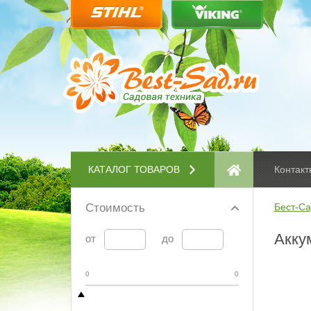
КАТАЛОГ ТОВАРОВ
Контакт
Стоимость
Бест-Са
Акку
от
до
0
0