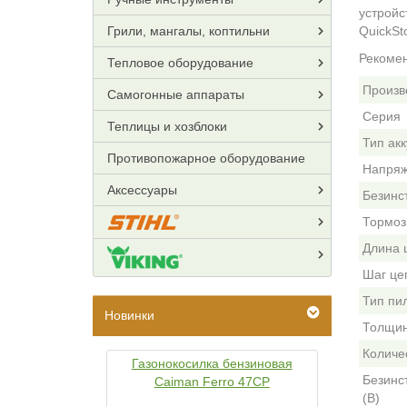
устройс
Грили, мангалы, коптильни
QuickSt
Рекомен
Тепловое оборудование
Произв
Самогонные аппараты
Серия
Теплицы и хозблоки
Тип ак
Противопожарное оборудование
Напряж
Аксессуары
Безинс
Тормоз
Длина 
Шаг це
Тип пи
Новинки
Толщин
Количе
Газонокосилка бензиновая
Безинс
Caiman Ferro 47CP
(B)