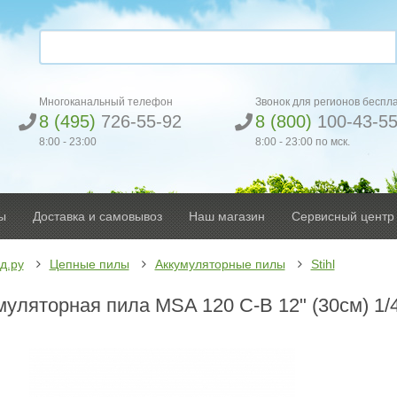
Многоканальный телефон
Звонок для регионов беспл
8 (495)
726-55-92
8 (800)
100-43-5
8:00 - 23:00
8:00 - 23:00 по мск.
ы
Доставка и самовывоз
Наш магазин
Сервисный центр
д.ру
Цепные пилы
Аккумуляторные пилы
Stihl
муляторная пила MSA 120 C-B 12" (30см) 1/4