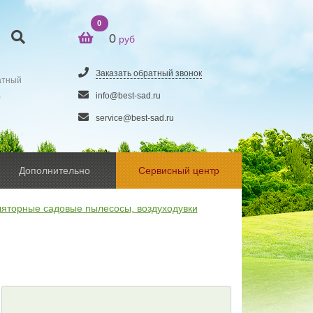
0
0
руб
Заказать обратный звонок
атный
5
info@best-sad.ru
service@best-sad.ru
Дополнительно
Сервисный центр
ляторные садовые пылесосы, воздуходувки