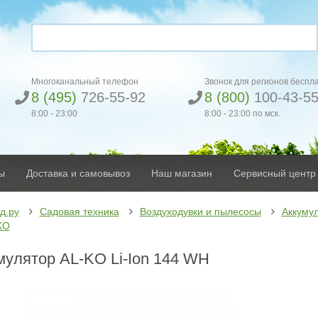
Многоканальный телефон
Звонок для регионов беспл
8 (495)
726-55-92
8 (800)
100-43-5
8:00 - 23:00
8:00 - 23:00 по мск.
ы
Доставка и самовывоз
Наш магазин
Сервисный центр
д.ру
Садовая техника
Воздуходувки и пылесосы
Аккуму
KO
мулятор AL-KO Li-Ion 144 WH