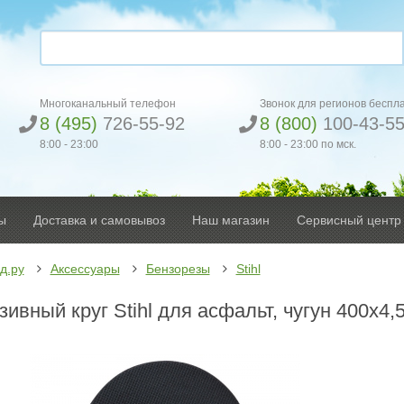
Многоканальный телефон
Звонок для регионов беспл
8 (495)
726-55-92
8 (800)
100-43-5
8:00 - 23:00
8:00 - 23:00 по мск.
ы
Доставка и самовывоз
Наш магазин
Сервисный центр
д.ру
Аксессуары
Бензорезы
Stihl
ивный круг Stihl для асфальт, чугун 400х4,