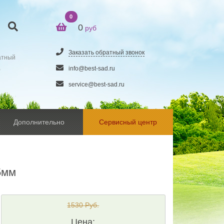
0
0
руб
Заказать обратный звонок
атный
5
info@best-sad.ru
service@best-sad.ru
Дополнительно
Сервисный центр
5мм
1530 Руб.
Цена: